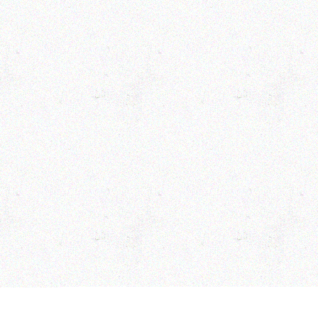
THIS ENTRY WAS POSTED ON PONDĚLÍ, DUBEN 15TH, 2013 AT 21.48 AND I
© 2026 CHAMPION SOUND | KONTAKT (BOOKING/PRESS): AFFRO -
CHA