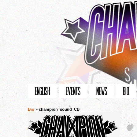
Bio
» champion_sound_CB