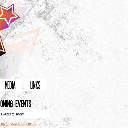
 events to show
 us for your b-boy event