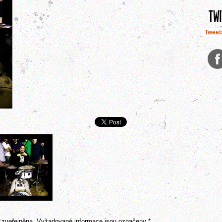
Tweet
 zveřejněna.
Vyžadované informace jsou označeny
*