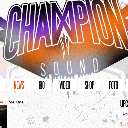
me
» Poe_One
No
Book